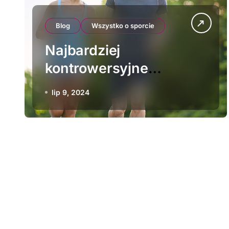
Blog
Wszystko o sporcie
Najbardziej
kontrowersyjne
momenty w historii
lip 9, 2024
lekkoatletyki