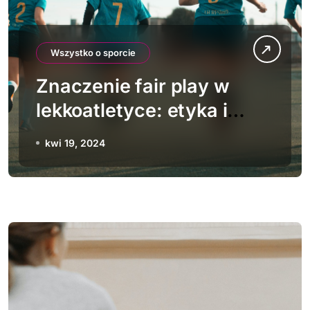
Wszystko o sporcie
Znaczenie fair play w
lekkoatletyce: etyka i
zasady
kwi 19, 2024