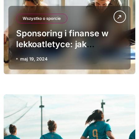
Wszystko o sporcie
Sponsoring i finanse w
lekkoatletyce: jak
zarabiają zawodnicy?
maj 19, 2024