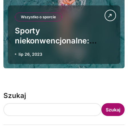
Wszystko o sporcie
Sporty
niekonwencjonalne:
Odkrywanie niszowych
lip 26, 2023
dyscyplin
Szukaj
Szukaj