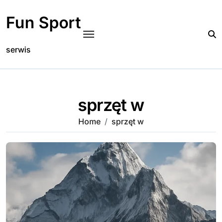
Skip
to
Fun Sport
content
serwis
sprzęt w
Home
sprzęt w