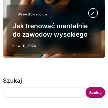
Wszystko o sporcie
Jak trenować mentalnie
do zawodów wysokiego
ryzyka
kwi 11, 2026
Szukaj
Szukaj