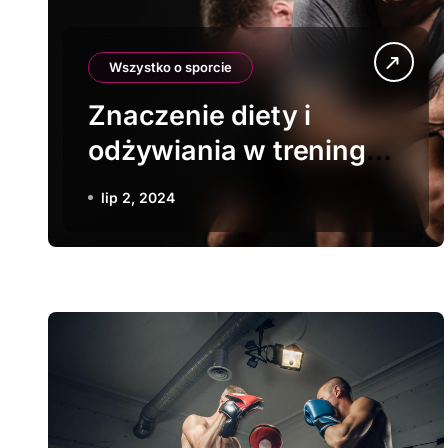
Wszystko o sporcie
Znaczenie diety i
odżywiania w treningu
rugby
lip 2, 2024