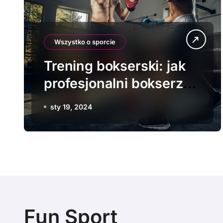
Wszystko o sporcie
Trening bokserski: jak
profesjonalni bokserzy
utrzymują formę
sty 19, 2024
Fun Sport