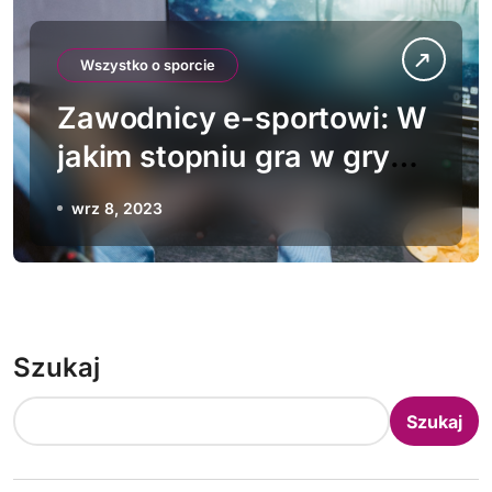
Wszystko o sporcie
Zawodnicy e-sportowi: W
jakim stopniu gra w gry
komputerowe jest
wrz 8, 2023
sportem?
Szukaj
Szukaj