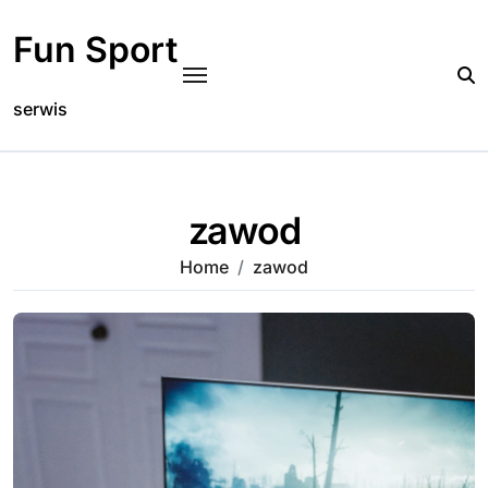
Skip
to
Fun Sport
content
serwis
zawod
Home
zawod