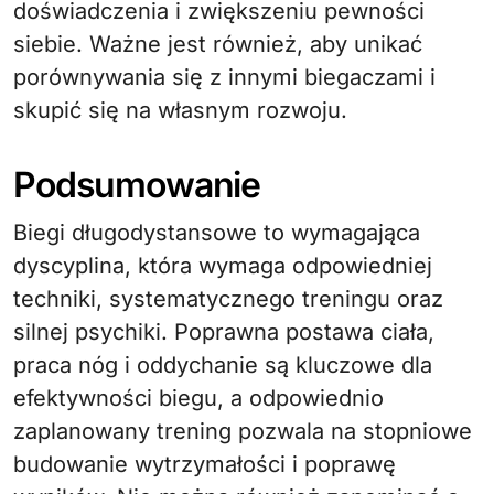
doświadczenia i zwiększeniu pewności
siebie. Ważne jest również, aby unikać
porównywania się z innymi biegaczami i
skupić się na własnym rozwoju.
Podsumowanie
Biegi długodystansowe to wymagająca
dyscyplina, która wymaga odpowiedniej
techniki, systematycznego treningu oraz
silnej psychiki. Poprawna postawa ciała,
praca nóg i oddychanie są kluczowe dla
efektywności biegu, a odpowiednio
zaplanowany trening pozwala na stopniowe
budowanie wytrzymałości i poprawę