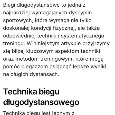
Biegi długodystansowe to jedna z
najbardziej wymagających dyscyplin
sportowych, która wymaga nie tylko
doskonałej kondycji fizycznej, ale także
odpowiedniej techniki i systematycznego
treningu. W niniejszym artykule przyjrzymy
się bliżej kluczowym aspektom techniki
oraz metodom treningowym, które mogą
pomóc biegaczom osiągnąć lepsze wyniki
na długich dystansach.
Technika biegu
długodystansowego
Technika biegu jest jednym z