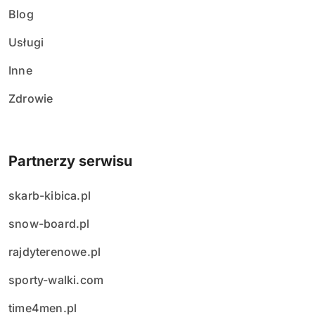
Blog
Usługi
Inne
Zdrowie
Partnerzy serwisu
skarb-kibica.pl
snow-board.pl
rajdyterenowe.pl
sporty-walki.com
time4men.pl