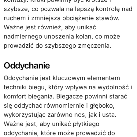
szybsze, co pozwala na lepszą kontrolę nad
ruchem i zmniejsza obciążenie stawów.
Ważne jest również, aby unikać
nadmiernego unoszenia kolan, co może
prowadzić do szybszego zmęczenia.
Oddychanie
Oddychanie jest kluczowym elementem
techniki biegu, który wpływa na wydolność i
komfort biegania. Biegacze powinni starać
się oddychać równomiernie i głęboko,
wykorzystując zarówno nos, jak i usta.
Ważne jest, aby unikać płytkiego
oddychania, które może prowadzić do