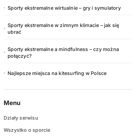
Sporty ekstremalne wirtualnie – gry i symulatory
Sporty ekstremalne w zimnym klimacie – jak się
ubrać
Sporty ekstremalne a mindfulness – czy można
połączyć?
Najlepsze miejsca na kitesurfing w Polsce
Menu
Działy serwisu
Wszystko o sporcie