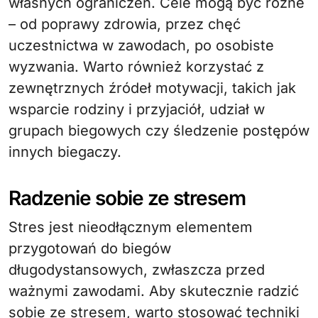
własnych ograniczeń. Cele mogą być różne
– od poprawy zdrowia, przez chęć
uczestnictwa w zawodach, po osobiste
wyzwania. Warto również korzystać z
zewnętrznych źródeł motywacji, takich jak
wsparcie rodziny i przyjaciół, udział w
grupach biegowych czy śledzenie postępów
innych biegaczy.
Radzenie sobie ze stresem
Stres jest nieodłącznym elementem
przygotowań do biegów
długodystansowych, zwłaszcza przed
ważnymi zawodami. Aby skutecznie radzić
sobie ze stresem, warto stosować techniki