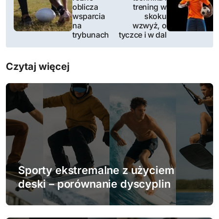
oblicza
trening w
w
wsparcia
skoku
na
wzwyż, o
i
trybunach
tyczce i w dal
g
Czytaj więcej
a
c
j
a
w
Sporty ekstremalne z użyciem
p
deski – porównanie dyscyplin
i
s