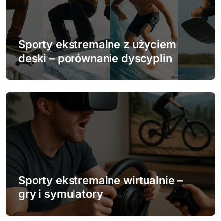
a
w
Sporty ekstremalne z użyciem
p
deski – porównanie dyscyplin
i
s
u
Sporty ekstremalne wirtualnie –
gry i symulatory