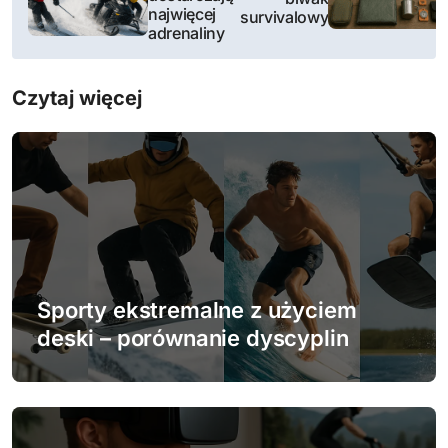
w
najwięcej
survivalowy
adrenaliny
i
g
Czytaj więcej
a
c
j
a
w
Sporty ekstremalne z użyciem
p
deski – porównanie dyscyplin
i
s