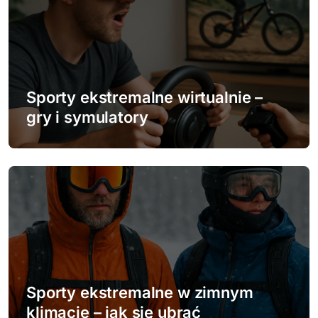
u
Sporty ekstremalne wirtualnie –
gry i symulatory
Sporty ekstremalne w zimnym
klimacie – jak się ubrać