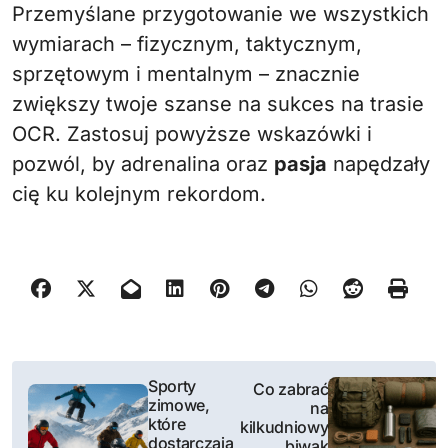
Przemyślane przygotowanie we wszystkich
wymiarach – fizycznym, taktycznym,
sprzętowym i mentalnym – znacznie
zwiększy twoje szanse na sukces na trasie
OCR. Zastosuj powyższe wskazówki i
pozwól, by adrenalina oraz
pasja
napędzały
cię ku kolejnym rekordom.
N
Sporty
Co zabrać
zimowe,
na
a
które
kilkudniowy
dostarczają
biwak