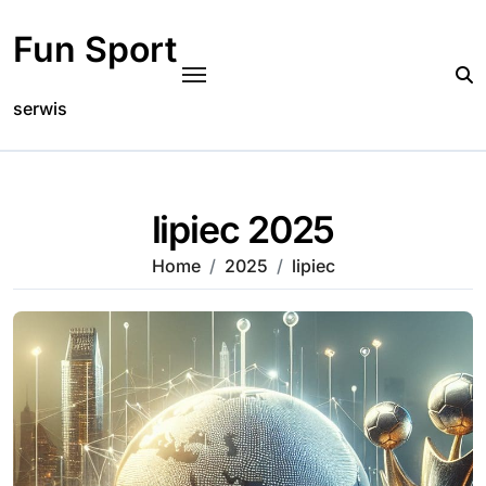
Skip
to
Fun Sport
content
serwis
lipiec 2025
Home
2025
lipiec