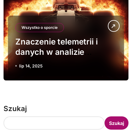
Wszystko o sporcie
Znaczenie telemetrii i
danych w analizie
wyścigów F1
lip 14, 2025
Szukaj
Szukaj