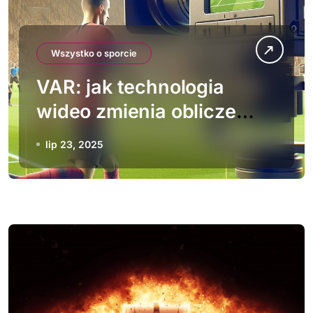
Wszystko o sporcie
VAR: jak technologia
wideo zmienia oblicze
piłki nożnej
lip 23, 2025