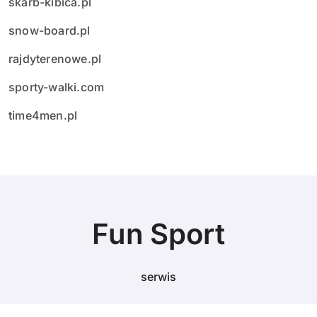
skarb-kibica.pl
snow-board.pl
rajdyterenowe.pl
sporty-walki.com
time4men.pl
Fun Sport
serwis