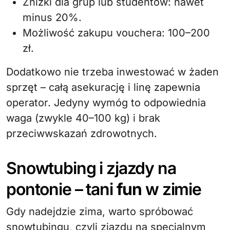
Zniżki dla grup lub studentów: nawet
minus 20%.
Możliwość zakupu vouchera: 100–200
zł.
Dodatkowo nie trzeba inwestować w żaden
sprzęt – całą asekurację i linę zapewnia
operator. Jedyny wymóg to odpowiednia
waga (zwykle 40–100 kg) i brak
przeciwwskazań zdrowotnych.
Snowtubing i zjazdy na
pontonie – tani
fun
w zimie
Gdy nadejdzie zima, warto spróbować
snowtubingu, czyli zjazdu na specjalnym