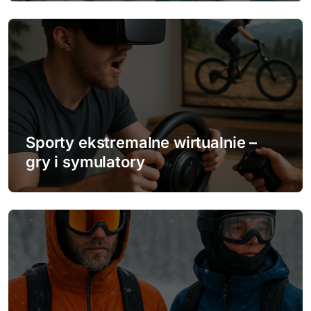
i
s
u
Sporty ekstremalne wirtualnie –
gry i symulatory