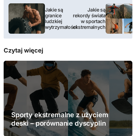
N
Jakie są
Jakie są
a
granice
rekordy świata
ludzkiej
w sportach
w
wytrzymałości
ekstremalnych
i
Czytaj więcej
g
a
c
j
a
w
Sporty ekstremalne z użyciem
deski – porównanie dyscyplin
p