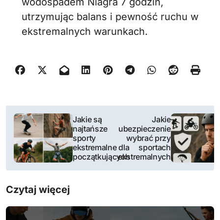
wodospadem Niagra 7 godzin,
utrzymując balans i pewność ruchu w
ekstremalnych warunkach.
N
Jakie są
Jakie
najtańsze
ubezpieczenie
a
sporty
wybrać przy
ekstremalne dla
sportach
w
początkujących
ekstremalnych
i
Czytaj więcej
g
a