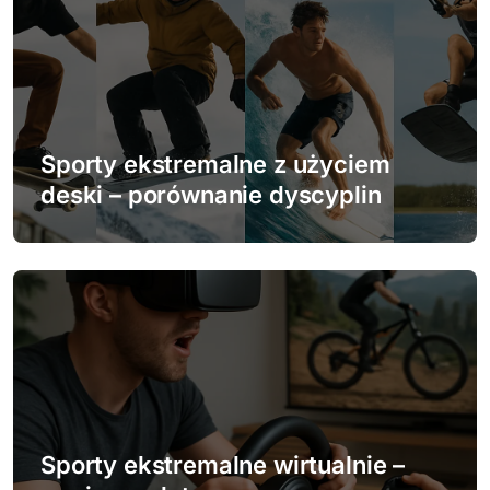
c
j
a
w
Sporty ekstremalne z użyciem
deski – porównanie dyscyplin
p
i
s
u
Sporty ekstremalne wirtualnie –