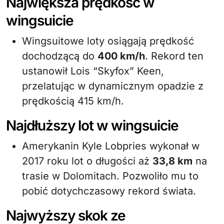
Największa prędkość w
wingsuicie
Wingsuitowe loty osiągają prędkość
dochodzącą do
400 km/h
. Rekord ten
ustanowił Lois “Skyfox” Keen,
przelatując w dynamicznym opadzie z
prędkością 415 km/h.
Najdłuższy lot w wingsuicie
Amerykanin Kyle Lobpries wykonał w
2017 roku lot o długości aż
33,8 km
na
trasie w Dolomitach. Pozwoliło mu to
pobić dotychczasowy rekord świata.
Najwyższy skok ze