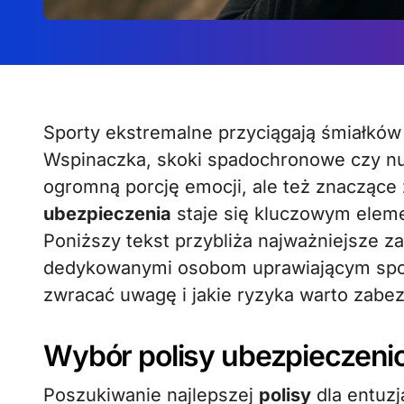
Sporty ekstremalne przyciągają śmiałków pragnących mocnych wrażeń i adrenaliny.
Wspinaczka, skoki spadochronowe czy nu
ogromną porcję emocji, ale też znacząc
ubezpieczenia
staje się kluczowym eleme
Poniższy tekst przybliża najważniejsze z
dedykowanymi osobom uprawiającym sport
zwracać uwagę i jakie ryzyka warto zabez
Wybór polisy ubezpieczeni
Poszukiwanie najlepszej
polisy
dla entuzj