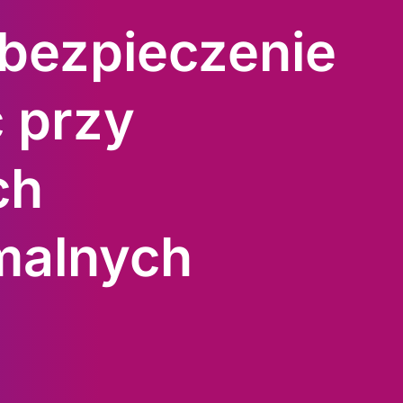
ubezpieczenie
 przy
ch
malnych