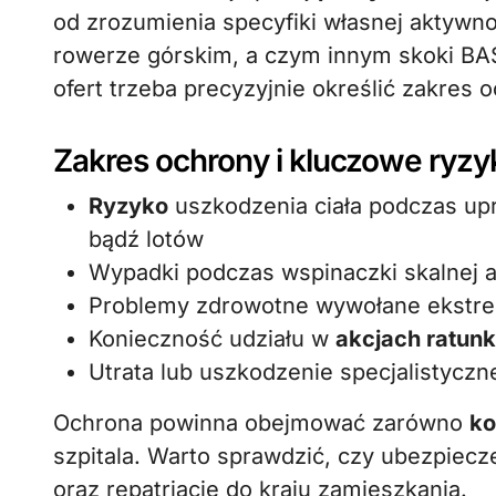
od zrozumienia specyfiki własnej aktywn
rowerze górskim, a czym innym skoki BAS
ofert trzeba precyzyjnie określić zakres 
Zakres ochrony i kluczowe ryzy
Ryzyko
uszkodzenia ciała podczas u
bądź lotów
Wypadki podczas wspinaczki skalnej a
Problemy zdrowotne wywołane ekstr
Konieczność udziału w
akcjach ratun
Utrata lub uszkodzenie specjalistycz
Ochrona powinna obejmować zarówno
ko
szpitala. Warto sprawdzić, czy ubezpiec
oraz repatriację do kraju zamieszkania.