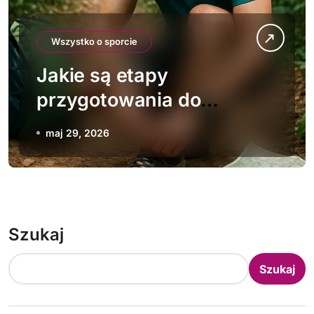
Wszystko o sporcie
Jakie są etapy
przygotowania do
maratonu w dżungli
maj 29, 2026
Szukaj
Szukaj