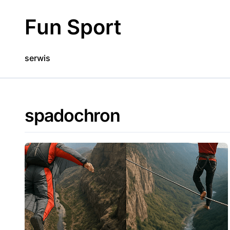
Skip
to
Fun Sport
content
serwis
spadochron