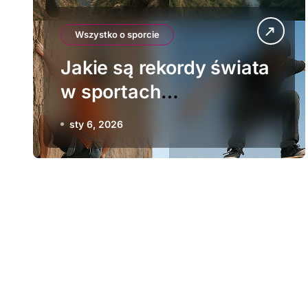
Wszystko o sporcie
Jakie są rekordy świata
w sportach
ekstremalnych
sty 6, 2026