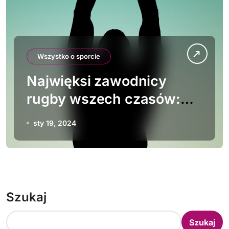
Wszystko o sporcie
Najwięksi zawodnicy
rugby wszech czasów:
biografie legend
sty 19, 2024
Szukaj
Szukaj