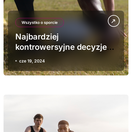
Wszystko o sporcie
Najbardziej
kontrowersyjne decyzje
sędziowskie w historii
cze 19, 2024
rugby