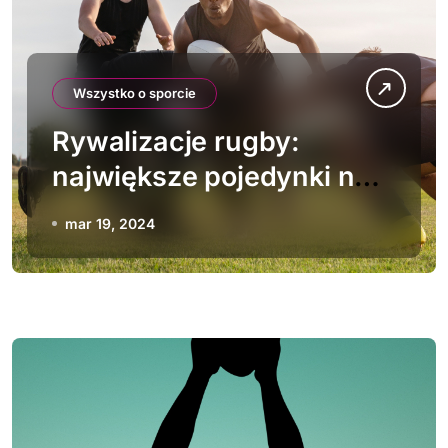
Wszystko o sporcie
Rywalizacje rugby:
największe pojedynki na
boisku
mar 19, 2024