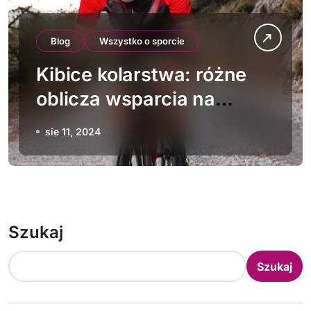
Blog
Wszystko o sporcie
Kibice kolarstwa: różne
oblicza wsparcia na
trasach
sie 11, 2024
Szukaj
Szukaj