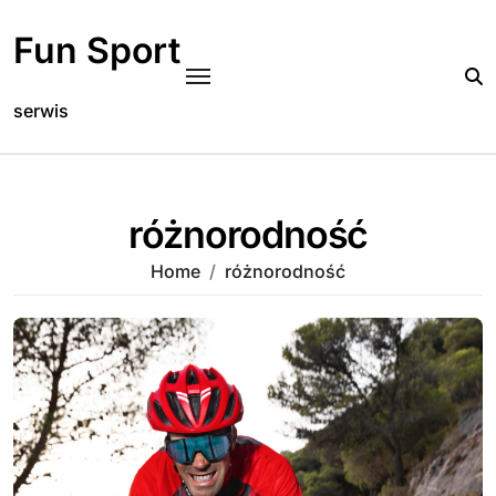
Skip
to
Fun Sport
content
serwis
różnorodność
Home
różnorodność