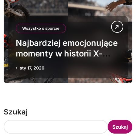
Wszystko o sporcie
Najbardziej emocjonujące
momenty w historii X-
Games
sty 17, 2026
Szukaj
Szukaj