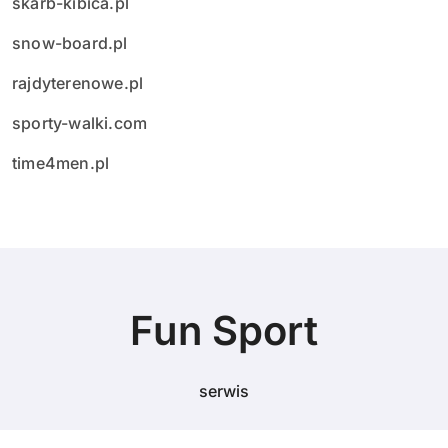
skarb-kibica.pl
snow-board.pl
rajdyterenowe.pl
sporty-walki.com
time4men.pl
Fun Sport
serwis