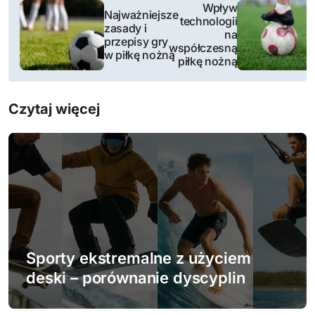
N
Wpływ
Najważniejsze
technologii
a
zasady i
na
przepisy gry
współczesną
w
w piłkę nożną
piłkę nożną
i
Czytaj więcej
g
a
c
j
a
w
Sporty ekstremalne z użyciem
deski – porównanie dyscyplin
p