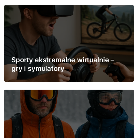
i
s
u
Sporty ekstremalne wirtualnie –
gry i symulatory