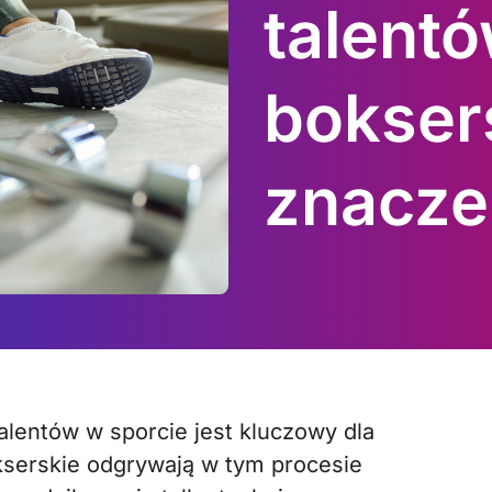
talentó
boksers
znacze
okserskie odgrywają w tym procesie