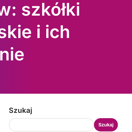
w: szkółki
kie i ich
nie
Szukaj
Szukaj