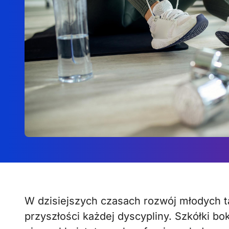
W dzisiejszych czasach rozwój młodych talentów w sporcie jest kluczowy dla
przyszłości każdej dyscypliny. Szkółki b