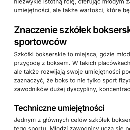
niezwykle istotną rolę, oferując młodym 
umiejętności, ale także wartości, które b
Znaczenie szkółek boksers
sportowców
Szkółki bokserskie to miejsca, gdzie mło
przygodę z boksem. W takich placówkach 
ale także rozwijają swoje umiejętności 
zaznaczyć, że boks to nie tylko sport fiz
zawodników dużej dyscypliny, koncentracji
Techniczne umiejętności
Jednym z głównych celów szkółek bokser
tego sportu. Młodzi zawodnicy uczą się 