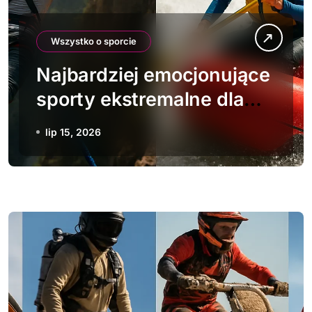
Wszystko o sporcie
Najbardziej emocjonujące
sporty ekstremalne dla
dwóch osób
lip 15, 2026