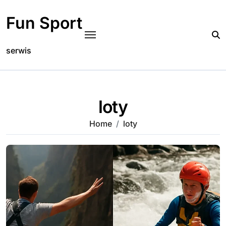
Skip
to
Fun Sport
content
serwis
loty
Home
loty