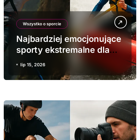
Wszystko o sporcie
Najbardziej emocjonujące
sporty ekstremalne dla
dwóch osób
lip 15, 2026