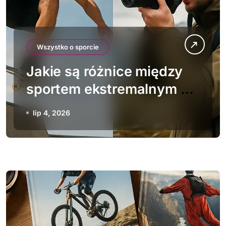
Wszystko o sporcie
Jakie są różnice między
sportem ekstremalnym a
ekstremalnym hobby
lip 4, 2026