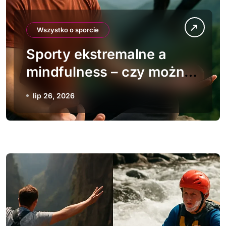
Wszystko o sporcie
Sporty ekstremalne a
mindfulness – czy można
połączyć?
lip 26, 2026