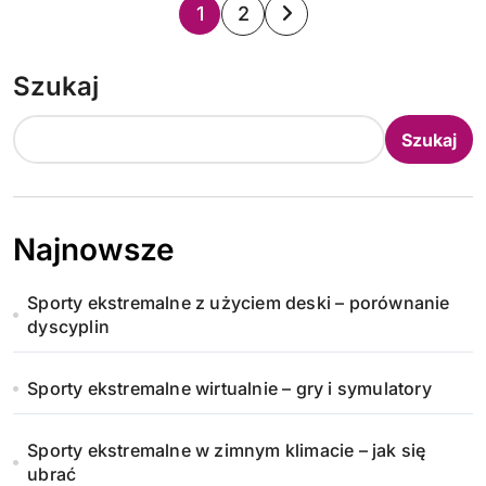
S
1
2
t
Szukaj
r
o
Szukaj
n
i
Najnowsze
c
Sporty ekstremalne z użyciem deski – porównanie
o
dyscyplin
w
Sporty ekstremalne wirtualnie – gry i symulatory
a
n
Sporty ekstremalne w zimnym klimacie – jak się
ubrać