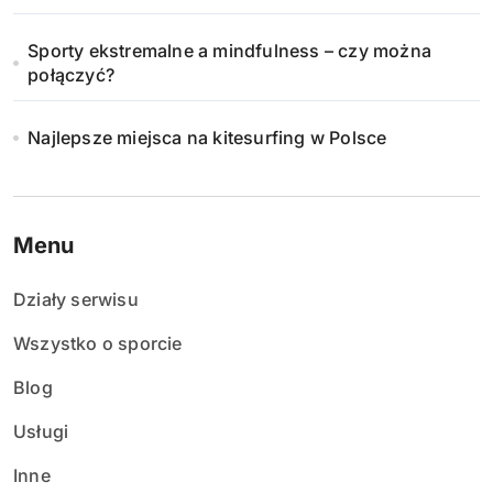
i
Sporty ekstremalne a mindfulness – czy można
e
połączyć?
w
Najlepsze miejsca na kitesurfing w Polsce
p
i
s
Menu
ó
Działy serwisu
w
Wszystko o sporcie
Blog
Usługi
Inne