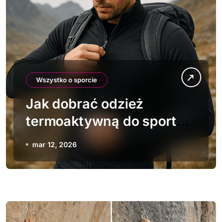
Wszystko o sporcie
Jak dobrać odzież
termoaktywną do sportów
ekstremalnych
mar 12, 2026