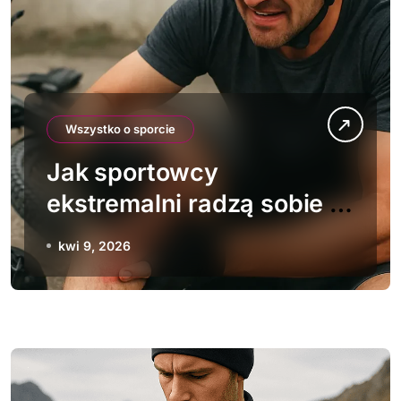
Wszystko o sporcie
Jak sportowcy
ekstremalni radzą sobie z
kontuzjami
kwi 9, 2026